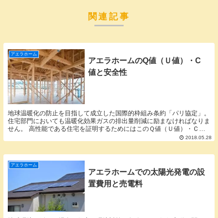
関連記事
アエラホーム
アエラホームのQ値（Ｕ値）・C
値と安全性
地球温暖化の防止を目指して成立した国際的枠組み条約「パリ協定」。
住宅部門においても温暖化効果ガスの排出量削減に励まなければなりま
せん。 高性能である住宅を証明するためにはこのＱ値（Ｕ値）・Ｃ値
は重要な指標となります。Ｑ値（Ｕ値）は設計者の能...
2018.05.28
アエラホーム
アエラホームでの太陽光発電の設
置費用と売電料