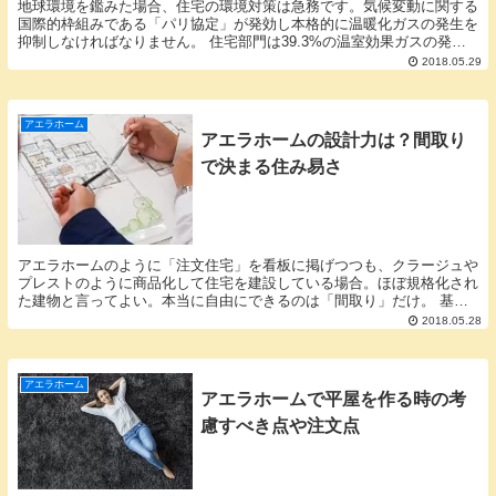
地球環境を鑑みた場合、住宅の環境対策は急務です。気候変動に関する
国際的枠組みである「パリ協定」が発効し本格的に温暖化ガスの発生を
抑制しなければなりません。 住宅部門は39.3%の温室効果ガスの発生
量を削減しなければなりません。その目標達成の...
2018.05.29
アエラホーム
アエラホームの設計力は？間取り
で決まる住み易さ
アエラホームのように「注文住宅」を看板に掲げつつも、クラージュや
プレストのように商品化して住宅を建設している場合。ほぼ規格化され
た建物と言ってよい。本当に自由にできるのは「間取り」だけ。 基本
性能は各社の商品で比較できます。断熱性能などは使...
2018.05.28
アエラホーム
アエラホームで平屋を作る時の考
慮すべき点や注文点