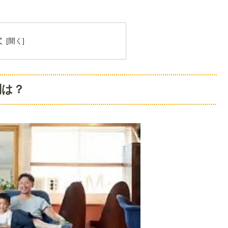
次
判は？