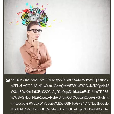
SSUCv3H4sIAAAAAAAEAJ2Ry27DIBBF95X6DxZrWzLGj9BfiboY
A3FHcUwFOFUV+d/Lw0isu+OemQtzh9f7W1WRGSwK8lG9gvIa13
W3zoBDvXnc1idXEp02CGuAgR2xQqwDt1tlwxUnEuDU4nsTPP35
nWvSVS7Eonf4EiF1wew+R5bRUf/bmQ6fOQosahO/ceAiiFGrghTk
mlrJ/ccp8yijPVEqXWjYJeoi5VMLWIOBFTd/GxS4LYVNuy9lyo35le
tHATbt4iRnMCL9SoOkjPac96xjfUc7PnQDyd+gxR1lOSvK4BAtHe