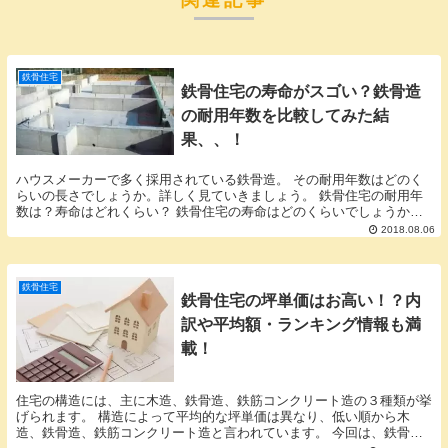
関連記事
鉄骨住宅
鉄骨住宅の寿命がスゴい？鉄骨造
の耐用年数を比較してみた結
果、、！
ハウスメーカーで多く採用されている鉄骨造。 その耐用年数はどのく
らいの長さでしょうか。詳しく見ていきましょう。 鉄骨住宅の耐用年
数は？寿命はどれくらい？ 鉄骨住宅の寿命はどのくらいでしょうか。
税法上の法定耐用年数をもとに、みていきましょう...
2018.08.06
鉄骨住宅
鉄骨住宅の坪単価はお高い！？内
訳や平均額・ランキング情報も満
載！
住宅の構造には、主に木造、鉄骨造、鉄筋コンクリート造の３種類が挙
げられます。 構造によって平均的な坪単価は異なり、低い順から木
造、鉄骨造、鉄筋コンクリート造と言われています。 今回は、鉄骨住