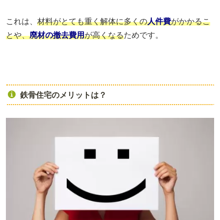
これは、
材料がとても重く解体に多くの
人件費
がかかるこ
とや、
廃材の撤去費用
が高くなる
ためです。
鉄骨住宅のメリットは？